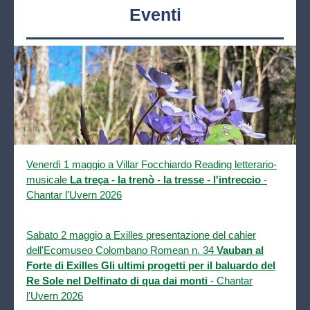
Eventi
Venerdì 1 maggio a Villar Focchiardo Reading letterario-
musicale
La treça - la trenò - la tresse - l'intreccio
-
Chantar l'Uvern 2026
Sabato 2 maggio a Exilles presentazione del cahier
dell'Ecomuseo Colombano Romean n. 34
Vauban al
Forte di Exilles Gli ultimi progetti per il baluardo del
Re Sole nel Delfinato di qua dai monti
- Chantar
l'Uvern 2026